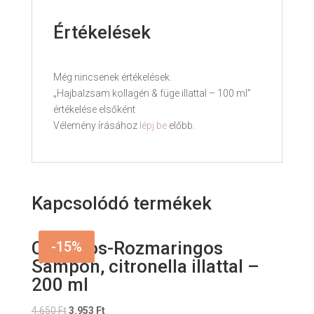
Értékelések
Még nincsenek értékelések.
„Hajbalzsam kollagén & füge illattal – 100 ml”
értékelése elsőként
Vélemény írásához
lépj be
előbb.
Kapcsolódó termékek
Csalános-Rozmaringos
-15%
Sampon, citronella illattal –
200 ml
Original
Current
4.650
Ft
3.953
Ft