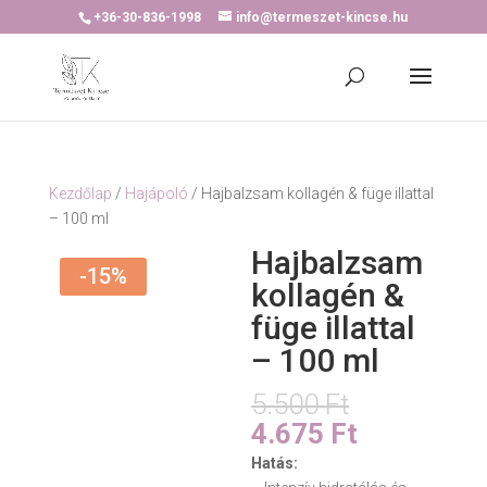
+36-30-836-1998
info@termeszet-kincse.hu
Kezdőlap
/
Hajápoló
/ Hajbalzsam kollagén & füge illattal
– 100 ml
Hajbalzsam
-15%
kollagén &
füge illattal
– 100 ml
Original
5.500
Ft
price
Current
4.675
Ft
was:
price
Hatás:
5.500 Ft.
is: