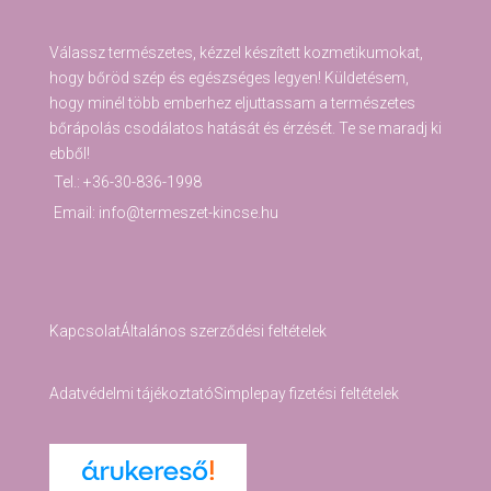
Válassz természetes, kézzel készített kozmetikumokat,
hogy bőröd szép és egészséges legyen! Küldetésem,
hogy minél több emberhez eljuttassam a természetes
bőrápolás csodálatos hatását és érzését. Te se maradj ki
ebből!
Tel.: +36-30-836-1998
Email: info@termeszet-kincse.hu
Kapcsolat
Általános szerződési feltételek
Adatvédelmi tájékoztató
Simplepay fizetési feltételek