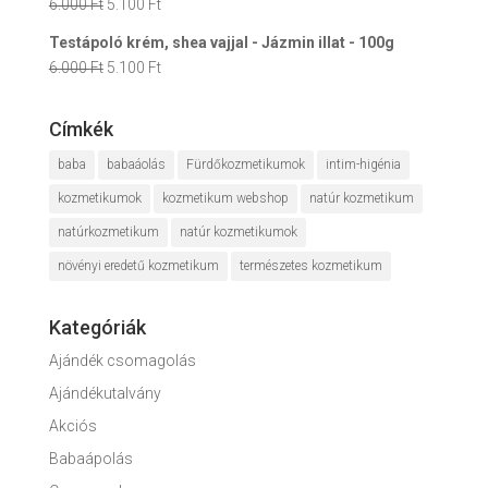
Original
Current
6.000
Ft
5.100
Ft
7.600 Ft.
6.460 Ft.
price
price
Testápoló krém, shea vajjal - Jázmin illat - 100g
was:
is:
Original
Current
6.000
Ft
5.100
Ft
6.000 Ft.
5.100 Ft.
price
price
was:
is:
Címkék
6.000 Ft.
5.100 Ft.
baba
babaáolás
Fürdőkozmetikumok
intim-higénia
kozmetikumok
kozmetikum webshop
natúr kozmetikum
natúrkozmetikum
natúr kozmetikumok
növényi eredetű kozmetikum
természetes kozmetikum
Kategóriák
Ajándék csomagolás
Ajándékutalvány
Akciós
Babaápolás