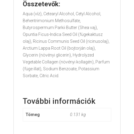
Összetevők
:
Aqua (víz), Cetearyl Alcohol, Cetyl Alcohol,
Behentrimonium Methosulfate,
Butyrospermum Parkii Butter (Shea vaj),
Opuntia Ficus-Indica Seed Oil (fügekaktusz
olaj), Ricinus Communis Seed Oil (ricinusolaj),
Arctium Lappa Root Oil (bojtorján olaj),
Glycerin (növényi glicerin), Hydrolyzed
Vegetable Collagen (növényi kollagén), Parfum
(füge illat), Sodium Benzoate, Potassium
Sorbate, Citric Acid.
További információk
Tömeg
0.131 kg