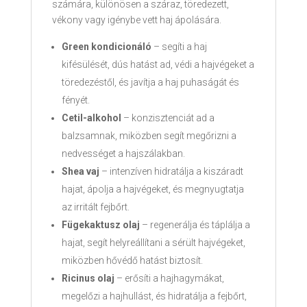
számára, különösen a száraz, töredezett,
vékony vagy igénybe vett haj ápolására.
Green kondicionáló
– segíti a haj
kifésülését, dús hatást ad, védi a hajvégeket a
töredezéstől, és javítja a haj puhaságát és
fényét.
Cetil-alkohol
– konzisztenciát ad a
balzsamnak, miközben segít megőrizni a
nedvességet a hajszálakban.
Shea vaj
– intenzíven hidratálja a kiszáradt
hajat, ápolja a hajvégeket, és megnyugtatja
az irritált fejbőrt.
Fügekaktusz olaj
– regenerálja és táplálja a
hajat, segít helyreállítani a sérült hajvégeket,
miközben hővédő hatást biztosít.
Ricinus olaj
– erősíti a hajhagymákat,
megelőzi a hajhullást, és hidratálja a fejbőrt,