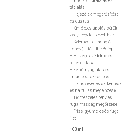
– Intenzív hidratálás és
4.675 Ft.
táplálás
– Hajszálak megerősítése
és dúsítás
– Kíméletes ápolás sérült
vagy vegyileg kezelt hajra
– Selymes puhaság és
könnyű kifésülhetőség
– Hajvégek védelme és
regenerálása
– Fejbőrnyugtatás és
irritáció csökkentése
– Hajnövekedés serkentése
és hajhullás megelőzése
– Természetes fény és
rugalmasság megőrzése
– Friss, gyümölcsös füge
illat
100 ml