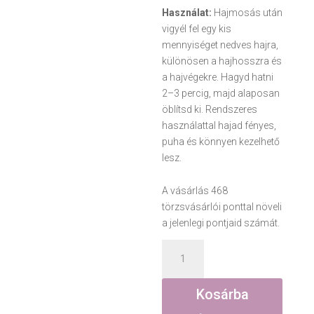
Használat:
Hajmosás után
vigyél fel egy kis
mennyiséget nedves hajra,
különösen a hajhosszra és
a hajvégekre. Hagyd hatni
2–3 percig, majd alaposan
öblítsd ki. Rendszeres
használattal hajad fényes,
puha és könnyen kezelhető
lesz.
A vásárlás 468
törzsvásárlói ponttal növeli
a jelenlegi pontjaid számát.
Hajbalzsam
kollagén
&
Kosárba
füge
illattal