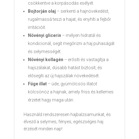
csökkentve a korpásodás esélyét.
Bojtorján olaj
– serkenti a hajnövekedést,
rugalmassá teszi a hajat, és enyhíti a fejbőr
irritációit.
Növényi glicerin
– mélyen hidratál és
kondicionál, segít megőrizni a haj puhaságát
és selymességét.
Növényi kollagén
– erősíti és vastagítja a
hajszálakat, dúsabb hatást biztosít, és
elősegíti az új hajszálak növekedését.
Füge illat
– üde, gyümölcsös illatot
kölcsönöz a hajnak, amely friss és kellemes
érzetet hagy maga után.
Használd rendszeresen hajbalzsamunkat, és
élvezd a selymes, fényes, egészséges haj
érzését minden nap!