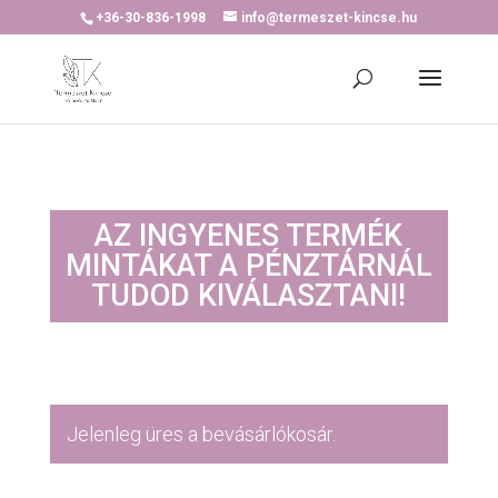
+36-30-836-1998
info@termeszet-kincse.hu
AZ INGYENES TERMÉK
MINTÁKAT A PÉNZTÁRNÁL
TUDOD KIVÁLASZTANI!
Jelenleg üres a bevásárlókosár.