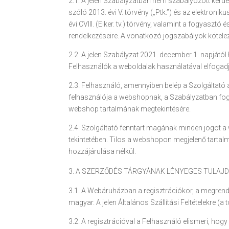
2.1. A jelen Szabályzatban nem szabályozott kérdé
szóló 2013. évi V. törvény („Ptk.”) és az elektro
évi CVIII. (Elker. tv.) törvény, valamint a fogyaszt
rendelkezéseire. A vonatkozó jogszabályok kötelező
2.2. A jelen Szabályzat 2021. december 1. napjátó
Felhasználók a weboldalak használatával elfogad
2.3. Felhasználó, amennyiben belép a Szolgáltató 
felhasználója a webshopnak, a Szabályzatban fogla
webshop tartalmának megtekintésére.
2.4. Szolgáltató fenntart magának minden jogot a
tekintetében. Tilos a webshopon megjelenő tartalma
hozzájárulása nélkül.
A SZERZŐDÉS TÁRGYÁNAK LÉNYEGES TULAJ
3.1. A Webáruházban a regisztrációkor, a megrend
magyar. A jelen Általános Szállítási Feltételekre
3.2. A regisztrációval a Felhasználó elismeri, hogy