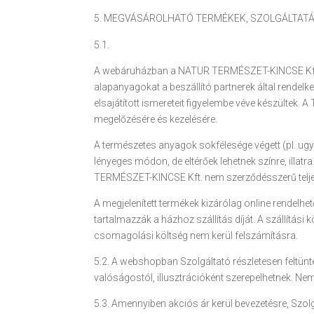
MEGVÁSÁROLHATÓ TERMÉKEK, SZOLGÁLTAT
5.1.
A webáruházban a NATUR TERMÉSZET-KINCSE Kft. ál
alapanyagokat a beszállító partnerek által rendel
elsajátított ismereteit figyelembe véve készül
megelőzésére és kezelésére.
A természetes anyagok sokfélesége végett (pl. ugy
lényeges módon, de eltérőek lehetnek színre, illat
TERMÉSZET-KINCSE Kft. nem szerződésszerű teljesí
A megjelenített termékek kizárólag online rendelhe
tartalmazzák a házhoz szállítás díját. A szállítás
csomagolási költség nem kerül felszámításra.
5.2. A webshopban Szolgáltató részletesen feltüntet
valóságostól, illusztrációként szerepelhetnek. Ne
5.3. Amennyiben akciós ár kerül bevezetésre, Szolg