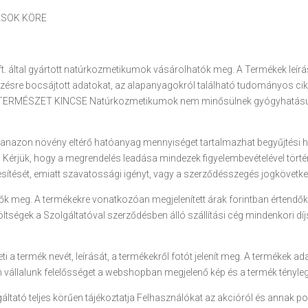
ÁSOK KÖRE
tal gyártott natúrkozmetikumok vásárolhatók meg. A Termékek leírásai
kezésre bocsájtott adatokat, az alapanyagokról található tudományos ci
tek. A TERMÉSZET KINCSE Natúrkozmetikumok nem minősülnek gyógyhatás
anazon növény eltérő hatóanyag mennyiséget tartalmazhat begyűjtési hel
ra. Kérjük, hogy a megrendelés leadása mindezek figyelembevételével tört
tését, emiatt szavatossági igényt, vagy a szerződésszegés jogkövetkez
tők meg. A termékekre vonatkozóan megjelenített árak forintban értendők,
i költségek a Szolgáltatóval szerződésben álló szállítási cég mindenkori
i a termék nevét, leírását, a termékekről fotót jelenít meg. A termékek ada
m vállalunk felelősséget a webshopban megjelenő kép és a termék tényleg
áltató teljes körűen tájékoztatja Felhasználókat az akcióról és annak p