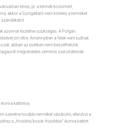
vánvalóan téves, pl. a termék közismert,
árra, akkor a Szolgáltató nem köteles a terméket
i szándékától.
nak azonnal észlelnie szükséges. A Polgári
zésével jön létre. Amennyiben a felek nem tudnak
tkozat, abban az esetben nem beszélhetünk
isszaigazolt megrendelés semmis szerződésnek
ikonra kattintva.
 szeretne további terméket vásárolni, ellenőrzi a
hez a „frissítés/kosár frissítése” ikonra kattint