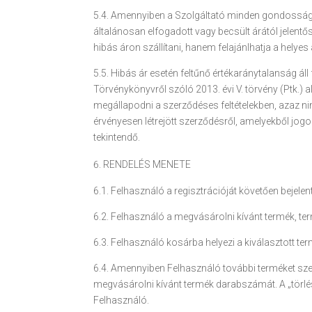
5.4. Amennyiben a Szolgáltató minden gondossága el
általánosan elfogadott vagy becsült árától jelentős
hibás áron szállítani, hanem felajánlhatja a helyes
5.5. Hibás ár esetén feltűnő értékaránytalanság áll
Törvénykönyvről szóló 2013. évi V. törvény (Ptk.)
megállapodni a szerződéses feltételekben, azaz n
érvényesen létrejött szerződésről, amelyekből jo
tekintendő.
RENDELÉS MENETE
6.1. Felhasználó a regisztrációját követően bejele
6.2. Felhasználó a megvásárolni kívánt termék, te
6.3. Felhasználó kosárba helyezi a kiválasztott te
6.4. Amennyiben Felhasználó további terméket szer
megvásárolni kívánt termék darabszámát. A „törlés –
Felhasználó.