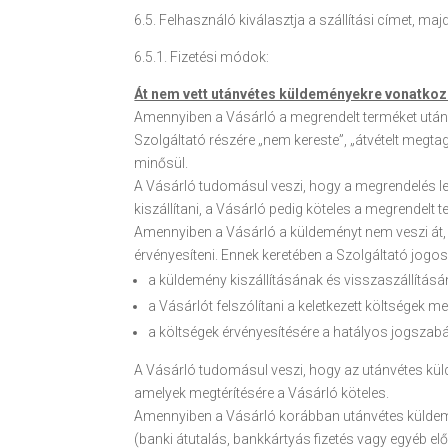
6.5. Felhasználó kiválasztja a szállítási címet, maj
6.5.1. Fizetési módok:
Át nem vett utánvétes küldeményekre vonatko
Amennyiben a Vásárló a megrendelt terméket utánvé
Szolgáltató részére „nem kereste”, „átvételt megt
minősül.
A Vásárló tudomásul veszi, hogy a megrendelés lea
kiszállítani, a Vásárló pedig köteles a megrendelt t
Amennyiben a Vásárló a küldeményt nem veszi át, a
érvényesíteni. Ennek keretében a Szolgáltató jogo
a küldemény kiszállításának és visszaszállításá
a Vásárlót felszólítani a keletkezett költségek me
a költségek érvényesítésére a hatályos jogszabályo
A Vásárló tudomásul veszi, hogy az utánvétes küld
amelyek megtérítésére a Vásárló köteles.
Amennyiben a Vásárló korábban utánvétes küldemény
(banki átutalás, bankkártyás fizetés vagy egyéb előre