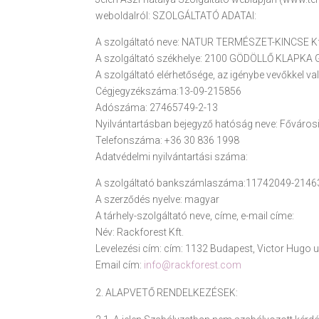
weboldalról: SZOLGÁLTATÓ ADATAI:
A szolgáltató neve: NATUR TERMÉSZET-KINCSE Kf
A szolgáltató székhelye: 2100 GÖDÖLLŐ KLAPKA G
A szolgáltató elérhetősége, az igénybe vevőkkel v
Cégjegyzékszáma:13-09-215856
Adószáma: 27465749-2-13
Nyilvántartásban bejegyző hatóság neve: Főváro
Telefonszáma: +36 30 836 1998
Adatvédelmi nyilvántartási száma:
A szolgáltató bankszámlaszáma:11742049-214
A szerződés nyelve: magyar
A tárhely-szolgáltató neve, címe, e-mail címe:
Név: Rackforest Kft.
Levelezési cím: cím: 1132 Budapest, Victor Hugo u
Email cím:
info@rackforest.com
ALAPVETŐ RENDELKEZÉSEK: