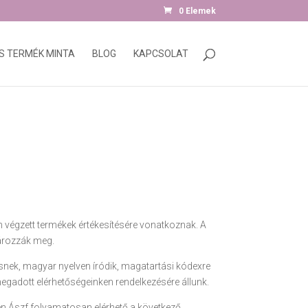
0 Elemek
S TERMÉK MINTA
BLOG
KAPCSOLAT
végzett termékek értékesítésére vonatkoznak. A
tározzák meg.
snek, magyar nyelven íródik, magatartási kódexre
egadott elérhetőségeinken rendelkezésére állunk.
len Ászf folyamatosan elérhető a következő