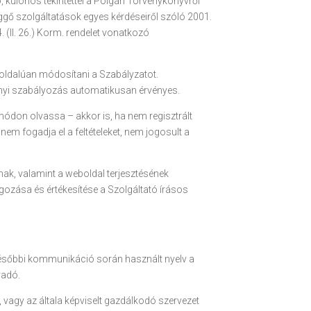
 különös tekintettel a Polgári Törvénykönyvről
üggő szolgáltatások egyes kérdéseiről szóló 2001.
. (II. 26.) Korm. rendelet vonatkozó
yoldalúan módosítani a Szabályzatot.
nnyi szabályozás automatikusan érvényes.
módon olvassa – akkor is, ha nem regisztrált
m fogadja el a feltételeket, nem jogosult a
ak, valamint a weboldal terjesztésének
lgozása és értékesítése a Szolgáltató írásos
 későbbi kommunikáció során használt nyelv a
yadó.
, vagy az általa képviselt gazdálkodó szervezet