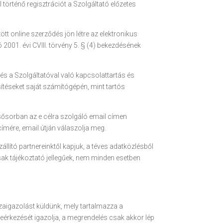
történő regisztrációt a Szolgáltató előzetes
ött online szerződés jön létre az elektronikus
001. évi CVIII. törvény 5. § (4) bekezdésének
k és a Szolgáltatóval való kapcsolattartás és
sítéseket saját számítógépén, mint tartós
sősorban az e célra szolgáló email címen
ímére, email útján válaszolja meg.
zállító partnereinktől kapjuk, a téves adatközlésből
csak tájékoztató jellegűek, nem minden esetben
zaigazolást küldünk, mely tartalmazza a
érkezését igazolja, a megrendelés csak akkor lép