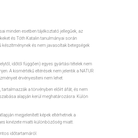
 minden esetben tájékoztató jellegűek, az
kkeket és Tóth Katalin tanulmányai során
ú készítménynek és nem javasoltak betegségek
ytől, időtől függően) egyes gyártási tételek nem
énjen. A kismértékű eltérések nem jelentik a NATUR
ményeit érvényesíteni nem lehet.
 tartalmazzák a törvényben előírt áfát, és nem
 díjszabása alapján kerül meghatározásra. Külön
tlapján megjelenített képek eltérhetnek a
es kinézete miatti különbözőség miatt.
ontos időtartamáról.