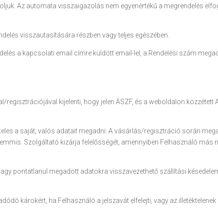
azoljuk. Az automata visszaigazolás nem egyenértékű a megrendelés elfo
endelés visszautasítására részben vagy teljes egészében.
delés a kapcsolati email címre küldött email-lel, a Rendelési szám meg
regisztrációjával kijelenti, hogy jelen ÁSZF, és a weboldalon közzétett A
teles a saját, valós adatait megadni. A vásárlás/regisztráció során me
 semmis. Szolgáltató kizárja felelősségét, amennyiben Felhasználó más 
s/vagy pontatlanul megadott adatokra visszavezethető szállítási késedele
 adódó károkért, ha Felhasználó a jelszavát elfelejti, vagy az illetéktel