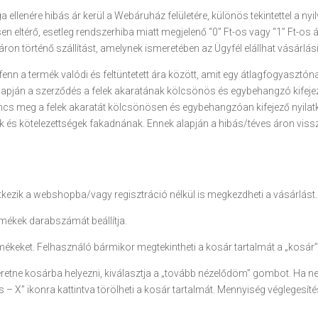
lenére hibás ár kerül a Webáruház felületére, különös tekintettel a nyil
en eltérő, esetleg rendszerhiba miatt megjelenő “0” Ft-os vagy “1” Ft-os 
 áron történő szállítást, amelynek ismeretében az Ügyfél elállhat vásárlás
 fenn a termék valódi és feltüntetett ára között, amit egy átlagfogyasztó
 alapján a szerződés a felek akaratának kölcsönös és egybehangzó kifeje
incs meg a felek akaratát kölcsönösen és egybehangzóan kifejező nyila
gok és kötelezettségek fakadnának. Ennek alapján a hibás/téves áron v
ntkezik a webshopba/vagy regisztráció nélkül is megkezdheti a vásárlást.
rmékek darabszámát beállítja.
rmékeket. Felhasználó bármikor megtekintheti a kosár tartalmát a „kosár” 
etne kosárba helyezni, kiválasztja a „tovább nézelődöm” gombot. Ha nem
 X” ikonra kattintva törölheti a kosár tartalmát. Mennyiség véglegesítésé