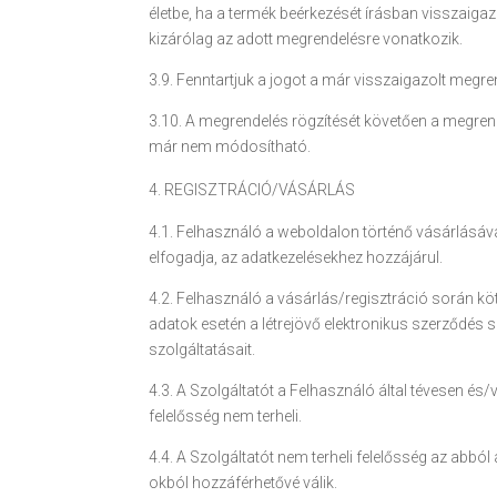
életbe, ha a termék beérkezését írásban visszaig
kizárólag az adott megrendelésre vonatkozik.
3.9. Fenntartjuk a jogot a már visszaigazolt megr
3.10. A megrendelés rögzítését követően a megren
már nem módosítható.
REGISZTRÁCIÓ/VÁSÁRLÁS
4.1. Felhasználó a weboldalon történő vásárlásával/
elfogadja, az adatkezelésekhez hozzájárul.
4.2. Felhasználó a vásárlás/regisztráció során kö
adatok esetén a létrejövő elektronikus szerződés
szolgáltatásait.
4.3. A Szolgáltatót a Felhasználó által tévesen é
felelősség nem terheli.
4.4. A Szolgáltatót nem terheli felelősség az abból
okból hozzáférhetővé válik.