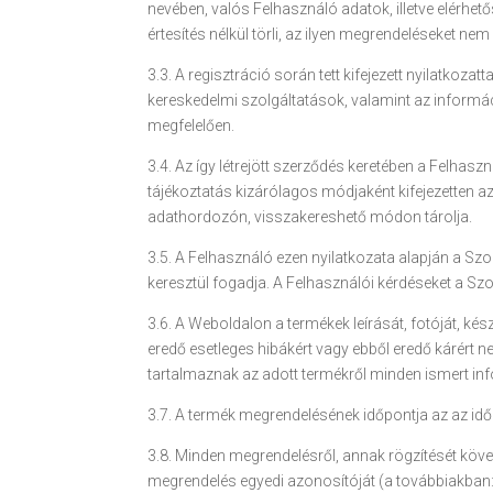
nevében, valós Felhasználó adatok, illetve elérhe
értesítés nélkül törli, az ilyen megrendeléseket nem k
3.3. A regisztráció során tett kifejezett nyilatkoz
kereskedelmi szolgáltatások, valamint az informá
megfelelően.
3.4. Az így létrejött szerződés keretében a Felhasz
tájékoztatás kizárólagos módjaként kifejezetten az
adathordozón, visszakereshető módon tárolja.
3.5. A Felhasználó ezen nyilatkozata alapján a Sz
keresztül fogadja. A Felhasználói kérdéseket a Sz
3.6. A Weboldalon a termékek leírását, fotóját, kész
eredő esetleges hibákért vagy ebből eredő kárért n
tartalmaznak az adott termékről minden ismert infor
3.7. A termék megrendelésének időpontja az az id
3.8. Minden megrendelésről, annak rögzítését köv
megrendelés egyedi azonosítóját (a továbbiakban