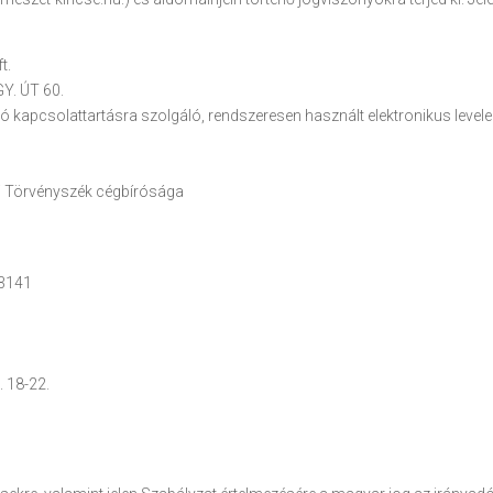
t.
Y. ÚT 60.
aló kapcsolattartásra szolgáló, rendszeresen használt elektronikus leve
si Törvényszék cégbírósága
63141
. 18-22.