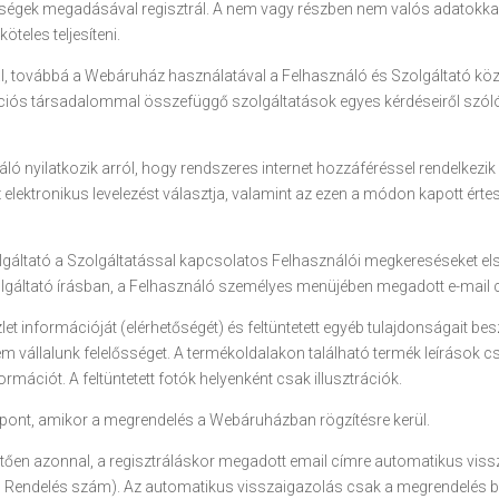
tőségek megadásával regisztrál. A nem vagy részben nem valós adatokkal 
öteles teljesíteni.
attal, továbbá a Webáruház használatával a Felhasználó és Szolgáltató köz
ciós társadalommal összefüggő szolgáltatások egyes kérdéseiről szóló 2
náló nyilatkozik arról, hogy rendszeres internet hozzáféréssel rendelkezi
 elektronikus levelezést választja, valamint az ezen a módon kapott érte
olgáltató a Szolgáltatással kapcsolatos Felhasználói megkereséseket el
olgáltató írásban, a Felhasználó személyes menüjében megadott e-mail c
let információját (elérhetőségét) és feltüntetett egyéb tulajdonságait bes
em vállalunk felelősséget. A termékoldalakon található termék leírások 
mációt. A feltüntetett fotók helyenként csak illusztrációk.
őpont, amikor a megrendelés a Webáruházban rögzítésre kerül.
etően azonnal, a regisztráláskor megadott email címre automatikus viss
: Rendelés szám). Az automatikus visszaigazolás csak a megrendelés be