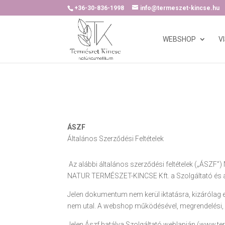
+36-30-836-1998
info@termeszet-kincse.hu
WEBSHOP
V
ÁSZF
Általános Szerződési Feltételek
Az alábbi általános szerződési feltételek („ÁSZ
NATUR TERMÉSZET-KINCSE Kft. a Szolgáltató és az 
Jelen dokumentum nem kerül iktatásra, kizárólag 
nem utal. A webshop működésével, megrendelési, é
Jelen Ászf hatálya Szolgáltató weblapján (www.ter