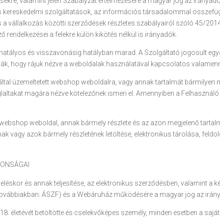
sekre, valamint jelen Szabályzat értelmezésére a magyar jog az irányadó,
nikus kereskedelmi szolgáltatások, az információs társadalommal összef
ó és a vállalkozás közötti szerződések részletes szabályairól szóló 45/2014
 rendelkezései a felekre külön kikötés nélkül is irányadók.
l hatályos és visszavonásig hatályban marad. A Szolgáltató jogosult eg
ják, hogy rájuk nézve a weboldalak használatával kapcsolatos valame
által üzemeltetett webshop weboldalra, vagy annak tartalmát bármilyen 
ltakat magára nézve kötelezőnek ismeri el. Amennyiben a Felhasználó ne
 webshop weboldal, annak bármely részlete és az azon megjelenő tartalm
k vagy azok bármely részletének letöltése, elektronikus tárolása, feldo
DONSÁGAI
eléskor és annak teljesítése, az elektronikus szerződésben, valamint a
 (a továbbiakban: ÁSZF) és a Webáruház működésére a magyar jog az irán
 18. életévét betöltötte és cselekvőképes személy, minden esetben a saját