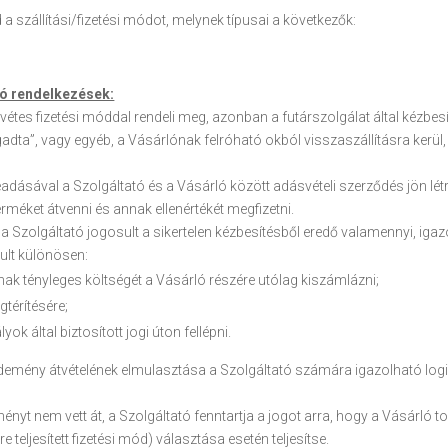
d a szállítási/fizetési módot, melynek típusai a következők:
zó rendelkezések:
tes fizetési móddal rendeli meg, azonban a futárszolgálat által kézbes
agadta”, vagy egyéb, a Vásárlónak felróható okból visszaszállításra kerü
dásával a Szolgáltató és a Vásárló között adásvételi szerződés jön létr
erméket átvenni és annak ellenértékét megfizetni.
 Szolgáltató jogosult a sikertelen kézbesítésből eredő valamennyi, iga
sult különösen:
nak tényleges költségét a Vásárló részére utólag kiszámlázni;
gtérítésére;
k által biztosított jogi úton fellépni.
emény átvételének elmulasztása a Szolgáltató számára igazolható logisz
t nem vett át, a Szolgáltató fenntartja a jogot arra, hogy a Vásárló to
 teljesített fizetési mód) választása esetén teljesítse.