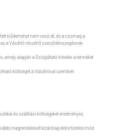
ített küldeményt nem veszi át, és a csomag a
l, az a Vásárló részéről szerződésszegésnek
e, amely alapján a Szolgáltató köteles a terméket
zolható költségét a Vásárlóval szemben
tikai és szállítási költségeket eredményez,
vábbi megrendeléseit kizárólag előre fizetési mód