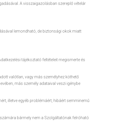
gadásával. A visszaigazolásban szereplő vételár
adásával lemondható, de biztonsági okok miatt
datkezelési tájékoztató feltételeit megismerte és
gadott valótlan, vagy más személyhez köthető
nevében, más személy adataival veszi igénybe
mért, illetve egyéb problémáért, hibáért semminemű
enek számára bármely nem a Szolgáltatónak felróható