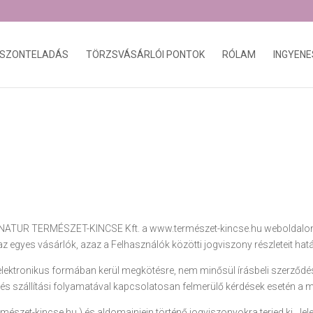
ISZONTELADÁS
TÖRZSVÁSÁRLÓI PONTOK
RÓLAM
INGYENE
F”) NATUR TERMÉSZET-KINCSE Kft. a www.természet-kincse.hu weboldalon 
egyes vásárlók, azaz a Felhasználók közötti jogviszony részleteit ha
elektronikus formában kerül megkötésre, nem minősül írásbeli szerződé
s szállítási folyamatával kapcsolatosan felmerülő kérdések esetén a m
mészet-kincse.hu.) és aldomainjein történő jogviszonyokra terjed ki. Je