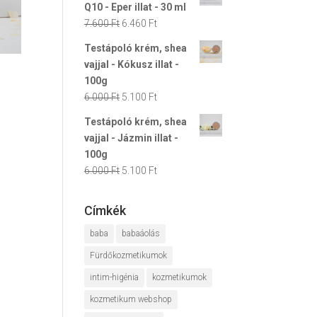
Q10 - Eper illat - 30 ml
7.600 Ft.
6.460 Ft.
Original
Current
7.600
Ft
6.460
Ft
price
price
Testápoló krém, shea
was:
is:
vajjal - Kókusz illat -
7.600 Ft.
6.460 Ft.
100g
Original
Current
6.000
Ft
5.100
Ft
price
price
Testápoló krém, shea
was:
is:
vajjal - Jázmin illat -
6.000 Ft.
5.100 Ft.
100g
Original
Current
6.000
Ft
5.100
Ft
price
price
was:
is:
Címkék
6.000 Ft.
5.100 Ft.
baba
babaáolás
Fürdőkozmetikumok
intim-higénia
kozmetikumok
kozmetikum webshop