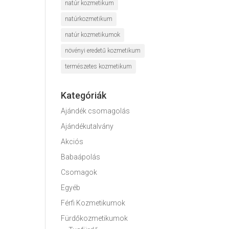
natúr kozmetikum
natúrkozmetikum
natúr kozmetikumok
növényi eredetű kozmetikum
természetes kozmetikum
Kategóriák
Ajándék csomagolás
Ajándékutalvány
Akciós
Babaápolás
Csomagok
Egyéb
Férfi Kozmetikumok
Fürdőkozmetikumok