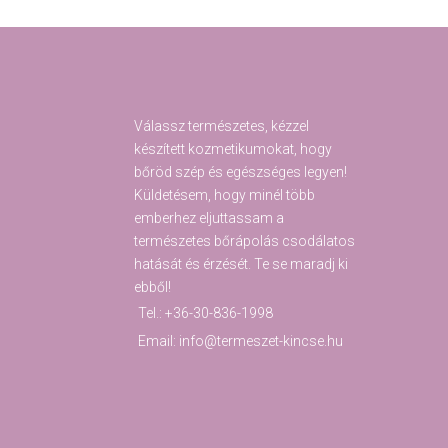
Válassz természetes, kézzel
készített kozmetikumokat, hogy
bőröd szép és egészséges legyen!
Küldetésem, hogy minél több
emberhez eljuttassam a
természetes bőrápolás csodálatos
hatását és érzését. Te se maradj ki
ebből!
Tel.: +36-30-836-1998
Email: info@termeszet-kincse.hu