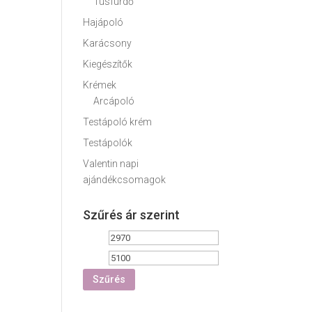
Tusfürdő
Hajápoló
Karácsony
Kiegészítők
Krémek
Arcápoló
Testápoló krém
Testápolók
Valentin napi
ajándékcsomagok
Szűrés ár szerint
Min
Max
ár
ár
Szűrés