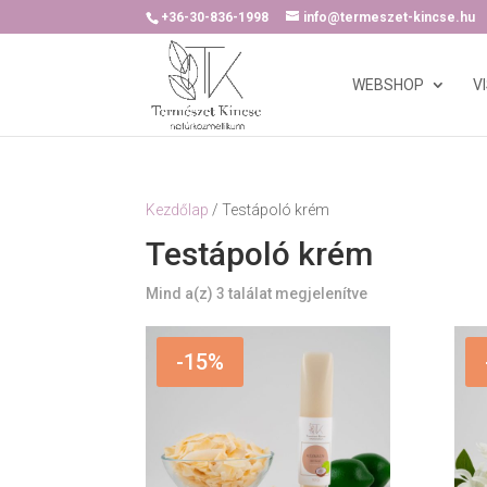
+36-30-836-1998
info@termeszet-kincse.hu
WEBSHOP
V
Kezdőlap
/ Testápoló krém
Testápoló krém
Mind a(z) 3 találat megjelenítve
-15%