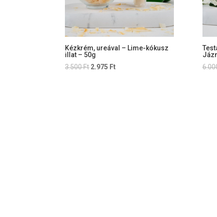
Kézkrém, ureával – Lime-kókusz
Test
illat – 50g
Jázm
Original
Current
3.500
Ft
2.975
Ft
6.0
price
price
was:
is:
3.500 Ft.
2.975 Ft.