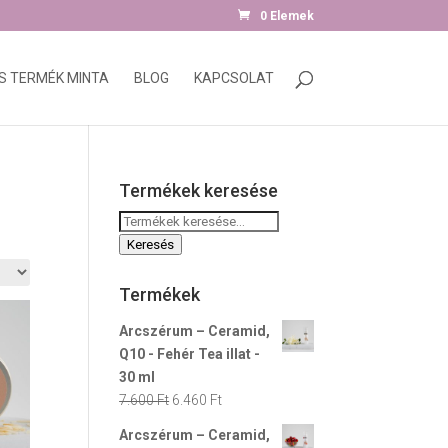
0 Elemek
S TERMÉK MINTA
BLOG
KAPCSOLAT
Termékek keresése
Keresés
a
Keresés
következőre:
Termékek
Arcszérum – Ceramid,
Q10 - Fehér Tea illat -
30 ml
Original
Current
7.600
Ft
6.460
Ft
price
price
Arcszérum – Ceramid,
was:
is: