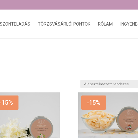
ISZONTELADÁS
TÖRZSVÁSÁRLÓI PONTOK
RÓLAM
INGYENE
-15%
-15%