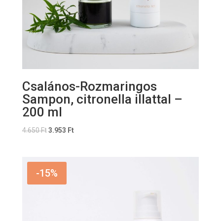
Csalános-Rozmaringos
Sampon, citronella illattal –
200 ml
Original
Current
4.650
Ft
3.953
Ft
price
price
was:
is:
4.650 Ft.
3.953 Ft.
-15%