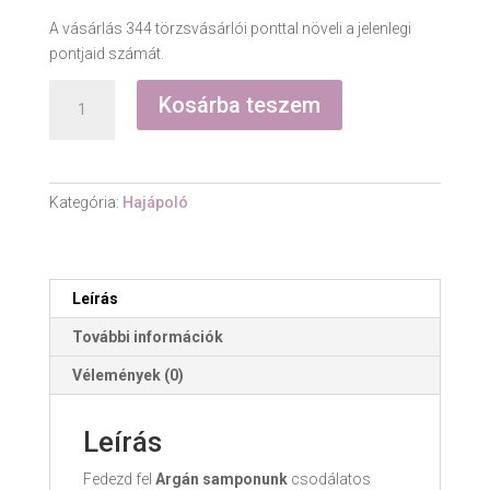
A vásárlás 344 törzsvásárlói ponttal növeli a jelenlegi
pontjaid számát.
Argán
Kosárba teszem
sampon
-
200
ml
Kategória:
Hajápoló
mennyiség
Leírás
További információk
Vélemények (0)
Leírás
Fedezd fel
Argán samponunk
csodálatos