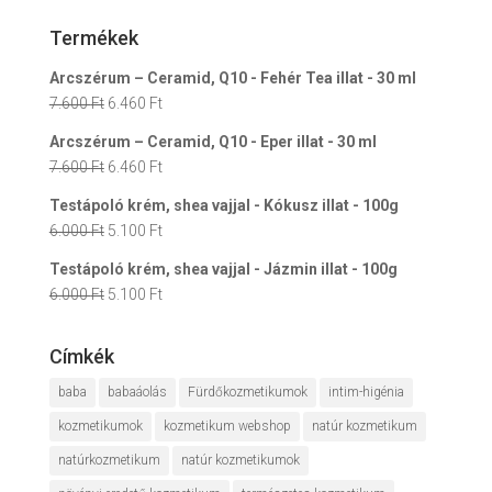
a
következőre:
Termékek
Arcszérum – Ceramid, Q10 - Fehér Tea illat - 30 ml
Original
Current
7.600
Ft
6.460
Ft
price
price
Arcszérum – Ceramid, Q10 - Eper illat - 30 ml
was:
is:
Original
Current
7.600
Ft
6.460
Ft
7.600 Ft.
6.460 Ft.
price
price
Testápoló krém, shea vajjal - Kókusz illat - 100g
was:
is:
Original
Current
6.000
Ft
5.100
Ft
7.600 Ft.
6.460 Ft.
price
price
Testápoló krém, shea vajjal - Jázmin illat - 100g
was:
is:
Original
Current
6.000
Ft
5.100
Ft
6.000 Ft.
5.100 Ft.
price
price
was:
is:
Címkék
6.000 Ft.
5.100 Ft.
baba
babaáolás
Fürdőkozmetikumok
intim-higénia
kozmetikumok
kozmetikum webshop
natúr kozmetikum
natúrkozmetikum
natúr kozmetikumok