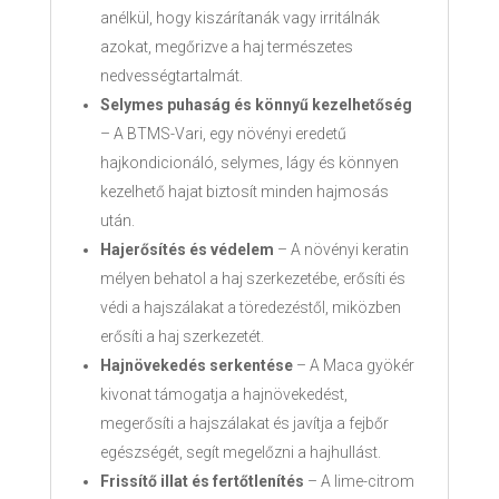
anélkül, hogy kiszárítanák vagy irritálnák
azokat, megőrizve a haj természetes
nedvességtartalmát.
Selymes puhaság és könnyű kezelhetőség
– A BTMS-Vari, egy növényi eredetű
hajkondicionáló, selymes, lágy és könnyen
kezelhető hajat biztosít minden hajmosás
után.
Hajerősítés és védelem
– A növényi keratin
mélyen behatol a haj szerkezetébe, erősíti és
védi a hajszálakat a töredezéstől, miközben
erősíti a haj szerkezetét.
Hajnövekedés serkentése
– A Maca gyökér
kivonat támogatja a hajnövekedést,
megerősíti a hajszálakat és javítja a fejbőr
egészségét, segít megelőzni a hajhullást.
Frissítő illat és fertőtlenítés
– A lime-citrom