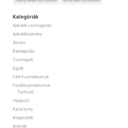
növényi eredetű kozmetikum
természetes kozmetikum
Kategóriák
Ajándék csomagolás
Ajándékutalvány
Akciós
Babaápolás
Csomagok
Egyéb
Férfi Kozmetikumok
Fürdőkozmetikumok
Tusfürdő
Hajápoló
Karácsony
Kiegészítők
Krémek