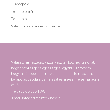
Arcápoló
Testápoló krém
Testápolók
Valentin napi ajándékcsomagok
Válassz természetes, kézzel készített kozmetikumokat,
hogy bőröd szép és egészséges legyen! Küldetésem,
hogy minél több emberhez eljuttassam a természetes
bőrápolás csodálatos hatását és érzését. Te se maradj ki
ebből!
Tel.: +36-30-836-1998
Email: info@termeszet-kincse.hu