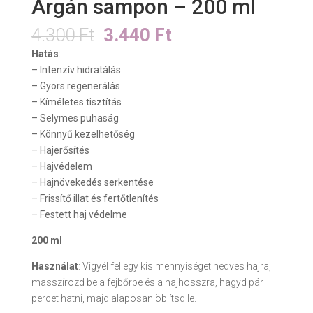
Argán sampon – 200 ml
Original
Current
4.300
Ft
3.440
Ft
price
price
Hatás
:
was:
is:
– Intenzív hidratálás
4.300 Ft.
3.440 Ft.
– Gyors regenerálás
– Kíméletes tisztítás
– Selymes puhaság
– Könnyű kezelhetőség
– Hajerősítés
– Hajvédelem
– Hajnövekedés serkentése
– Frissítő illat és fertőtlenítés
– Festett haj védelme
200 ml
Használat
: Vigyél fel egy kis mennyiséget nedves hajra,
masszírozd be a fejbőrbe és a hajhosszra, hagyd pár
percet hatni, majd alaposan öblítsd le.