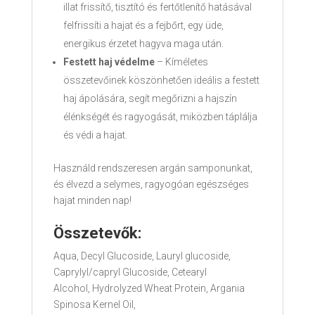
illat frissítő, tisztító és fertőtlenítő hatásával
felfrissíti a hajat és a fejbőrt, egy üde,
energikus érzetet hagyva maga után.
Festett haj védelme
– Kíméletes
összetevőinek köszönhetően ideális a festett
haj ápolására, segít megőrizni a hajszín
élénkségét és ragyogását, miközben táplálja
és védi a hajat.
Használd rendszeresen argán samponunkat,
és élvezd a selymes, ragyogóan egészséges
hajat minden nap!
Összetevők
:
Aqua, Decyl Glucoside, Lauryl glucoside,
Caprylyl/capryl Glucoside, Cetearyl
Alcohol, Hydrolyzed Wheat Protein, Argania
Spinosa Kernel Oil,