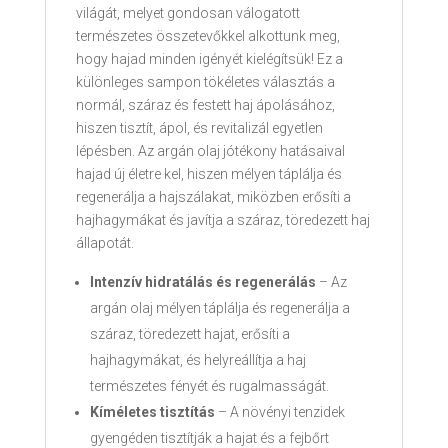
világát, melyet gondosan válogatott
természetes összetevőkkel alkottunk meg,
hogy hajad minden igényét kielégítsük! Ez a
különleges sampon tökéletes választás a
normál, száraz és festett haj ápolásához,
hiszen tisztít, ápol, és revitalizál egyetlen
lépésben. Az argán olaj jótékony hatásaival
hajad új életre kel, hiszen mélyen táplálja és
regenerálja a hajszálakat, miközben erősíti a
hajhagymákat és javítja a száraz, töredezett haj
állapotát.
Intenzív hidratálás és regenerálás
– Az
argán olaj mélyen táplálja és regenerálja a
száraz, töredezett hajat, erősíti a
hajhagymákat, és helyreállítja a haj
természetes fényét és rugalmasságát.
Kíméletes tisztítás
– A növényi tenzidek
gyengéden tisztítják a hajat és a fejbőrt