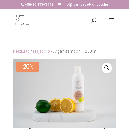
+36-30-836-1998
info@termeszet-kincse.hu
Kezdőlap
/
Hajápoló
/ Argán sampon – 200 ml
-20%