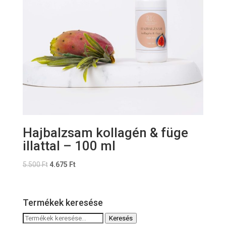
Hajbalzsam kollagén & füge
illattal – 100 ml
Original
Current
5.500
Ft
4.675
Ft
price
price
was:
is:
5.500 Ft.
4.675 Ft.
Termékek keresése
Keresés
Keresés