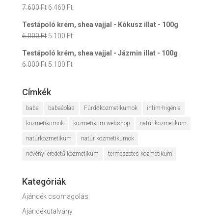
was:
is:
Original
Current
7.600
Ft
6.460
Ft
7.600 Ft.
6.460 Ft.
price
price
Testápoló krém, shea vajjal - Kókusz illat - 100g
was:
is:
Original
Current
6.000
Ft
5.100
Ft
7.600 Ft.
6.460 Ft.
price
price
Testápoló krém, shea vajjal - Jázmin illat - 100g
was:
is:
Original
Current
6.000
Ft
5.100
Ft
6.000 Ft.
5.100 Ft.
price
price
was:
is:
Címkék
6.000 Ft.
5.100 Ft.
baba
babaáolás
Fürdőkozmetikumok
intim-higénia
kozmetikumok
kozmetikum webshop
natúr kozmetikum
natúrkozmetikum
natúr kozmetikumok
növényi eredetű kozmetikum
természetes kozmetikum
Kategóriák
Ajándék csomagolás
Ajándékutalvány