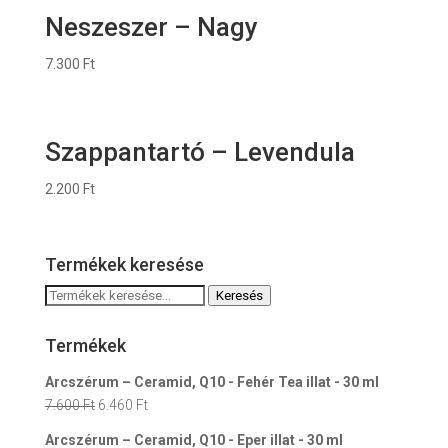
Neszeszer – Nagy
7.300
Ft
Szappantartó – Levendula
2.200
Ft
Termékek keresése
Keresés
Keresés
a
következőre:
Termékek
Arcszérum – Ceramid, Q10 - Fehér Tea illat - 30 ml
Original
Current
7.600
Ft
6.460
Ft
price
price
Arcszérum – Ceramid, Q10 - Eper illat - 30 ml