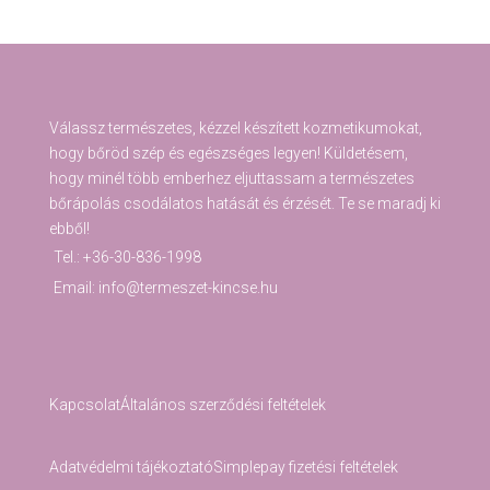
Válassz természetes, kézzel készített kozmetikumokat,
hogy bőröd szép és egészséges legyen! Küldetésem,
hogy minél több emberhez eljuttassam a természetes
bőrápolás csodálatos hatását és érzését. Te se maradj ki
ebből!
Tel.: +36-30-836-1998
Email: info@termeszet-kincse.hu
Kapcsolat
Általános szerződési feltételek
Adatvédelmi tájékoztató
Simplepay fizetési feltételek