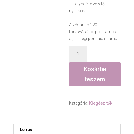
– Folyadékelvezető
nyílások
A vásárlás 220
törzsvásárlói ponttal növeli
a jelenlegi pontjaid számát.
Szappantartó
-
Mézsárga
Kosárba
mennyiség
teszem
Kategória:
Kiegészítők
Leírás