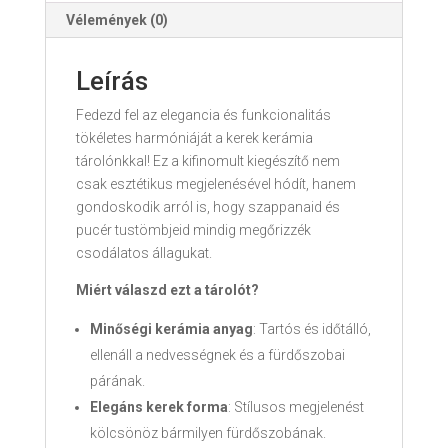
Vélemények (0)
Leírás
Fedezd fel az elegancia és funkcionalitás
tökéletes harmóniáját a kerek kerámia
tárolónkkal! Ez a kifinomult kiegészítő nem
csak esztétikus megjelenésével hódít, hanem
gondoskodik arról is, hogy szappanaid és
pucér tustömbjeid mindig megőrizzék
csodálatos állagukat.
Miért válaszd ezt a tárolót?
Minőségi kerámia anyag
: Tartós és időtálló,
ellenáll a nedvességnek és a fürdőszobai
párának.
Elegáns kerek forma
: Stílusos megjelenést
kölcsönöz bármilyen fürdőszobának.