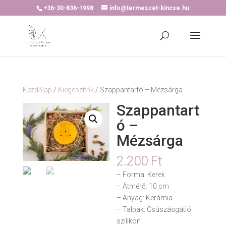
+36-30-836-1998
info@termeszet-kincse.hu
Kezdőlap
/
Kiegészítők
/ Szappantartó – Mézsárga
Szappantart
ó –
Mézsárga
2.200
Ft
– Forma: Kerek
– Átmérő: 10 cm
– Anyag: Kerámia
– Talpak: Csúszásgátló
szilikon