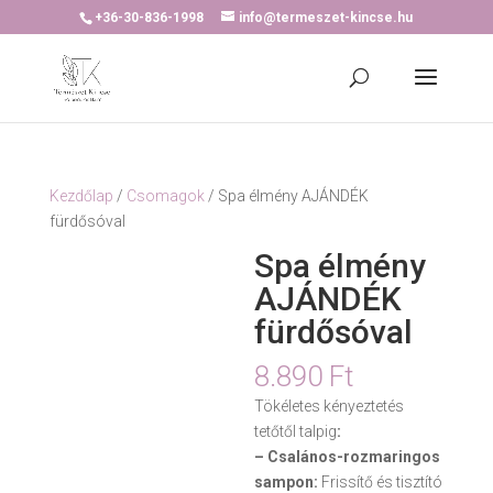
+36-30-836-1998
info@termeszet-kincse.hu
Kezdőlap
/
Csomagok
/ Spa élmény AJÁNDÉK
fürdősóval
Spa élmény
AJÁNDÉK
fürdősóval
8.890
Ft
Tökéletes kényeztetés
tetőtől talpig
:
– Csalános-rozmaringos
sampon:
Frissítő és tisztító