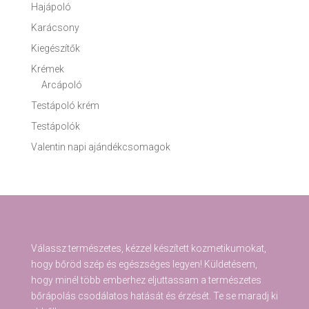
Hajápoló
Karácsony
Kiegészítők
Krémek
Arcápoló
Testápoló krém
Testápolók
Valentin napi ajándékcsomagok
Válassz természetes, kézzel készített kozmetikumokat,
hogy bőröd szép és egészséges legyen! Küldetésem,
hogy minél több emberhez eljuttassam a természetes
bőrápolás csodálatos hatását és érzését. Te se maradj ki