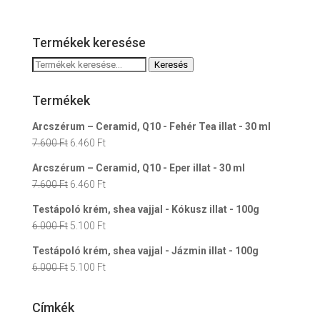
Termékek keresése
Keresés
Keresés
a
következőre:
Termékek
Arcszérum – Ceramid, Q10 - Fehér Tea illat - 30 ml
Original
Current
7.600
Ft
6.460
Ft
price
price
Arcszérum – Ceramid, Q10 - Eper illat - 30 ml
was:
is:
Original
Current
7.600
Ft
6.460
Ft
7.600 Ft.
6.460 Ft.
price
price
Testápoló krém, shea vajjal - Kókusz illat - 100g
was:
is:
Original
Current
6.000
Ft
5.100
Ft
7.600 Ft.
6.460 Ft.
price
price
Testápoló krém, shea vajjal - Jázmin illat - 100g
was:
is:
Original
Current
6.000
Ft
5.100
Ft
6.000 Ft.
5.100 Ft.
price
price
was:
is:
Címkék
6.000 Ft.
5.100 Ft.