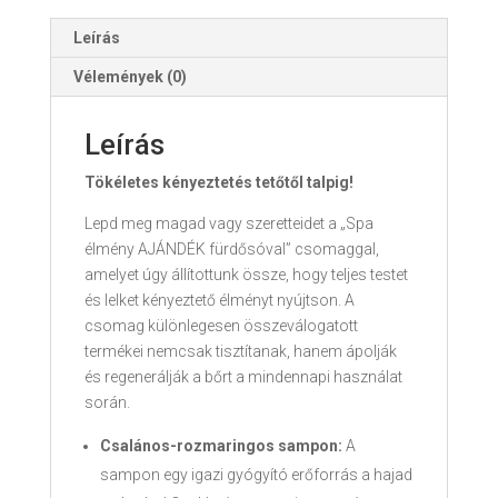
Leírás
Vélemények (0)
Leírás
Tökéletes kényeztetés tetőtől talpig!
Lepd meg magad vagy szeretteidet a „Spa
élmény AJÁNDÉK fürdősóval” csomaggal,
amelyet úgy állítottunk össze, hogy teljes testet
és lelket kényeztető élményt nyújtson. A
csomag különlegesen összeválogatott
termékei nemcsak tisztítanak, hanem ápolják
és regenerálják a bőrt a mindennapi használat
során.
Csalános-rozmaringos sampon:
A
sampon egy igazi gyógyító erőforrás a hajad