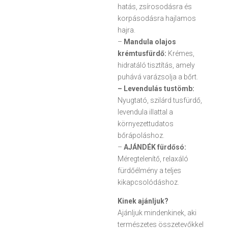
hatás, zsírosodásra és
korpásodásra hajlamos
hajra.
–
Mandula olajos
krémtusfürdő:
Krémes,
hidratáló tisztítás, amely
puhává varázsolja a bőrt.
– Levendulás tustömb:
Nyugtató, szilárd tusfürdő,
levendula illattal a
környezettudatos
bőrápoláshoz.
–
AJÁNDÉK fürdősó:
Méregtelenítő, relaxáló
fürdőélmény a teljes
kikapcsolódáshoz.
Kinek ajánljuk?
Ajánljuk mindenkinek, aki
természetes összetevőkkel