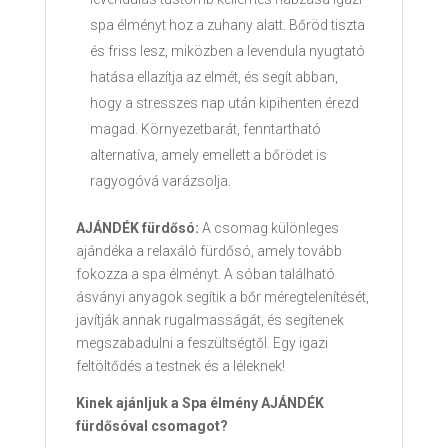
spa élményt hoz a zuhany alatt. Bőröd tiszta
és friss lesz, miközben a levendula nyugtató
hatása ellazítja az elmét, és segít abban,
hogy a stresszes nap után kipihenten érezd
magad. Környezetbarát, fenntartható
alternatíva, amely emellett a bőrödet is
ragyogóvá varázsolja.
AJÁNDÉK fürdősó:
A csomag különleges
ajándéka a relaxáló fürdősó, amely tovább
fokozza a spa élményt. A sóban található
ásványi anyagok segítik a bőr méregtelenítését,
javítják annak rugalmasságát, és segítenek
megszabadulni a feszültségtől. Egy igazi
feltöltődés a testnek és a léleknek!
Kinek ajánljuk a Spa élmény AJÁNDÉK
fürdősóval csomagot?