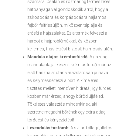
számára! Csalán és rozmaring természetes
hatóanyagaival gondoskodik arról, hogy a
zsírosodásra és korpásodásra hajlamos
fejbőr felfrissüljön, miközben táplálja és
erősíti a hajszálakat. Ez a termék felveszi a
harcot a hajproblémákkal, és közben
kellemes, friss érzést biztosít hajmosás után.
Mandula olajos krémtusfürdő:
A gazdag
mandulaolajjal készült krémtusfürdő már az
első használat után varázslatosan puhává
és selymessé teszi a bőrt. A kíméletes
tisztítás mellett intenzíven hidratál, így fürdés
közben már érzed, ahogy bőröd újjáéled.
Tökéletes választás mindenkinek, aki
szeretne megadni bőrének egy extra adag
törődést és kényeztetést!
Levendulás tustömb:
A szilárd állagú, illatos
levendulás tustömb kellemes habzása igazi