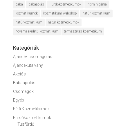
baba
babaáolás
Fürdőkozmetikumok
intim-higénia
kozmetikumok
kozmetikum webshop
natúr kozmetikum
natúrkozmetikum
natúr kozmetikumok
növényi eredetű kozmetikum
természetes kozmetikum
Kategóriák
Ajándék csomagolás
Ajándékutalvány
Akciós
Babaápolás
Csomagok
Egyéb
Férfi Kozmetikumok
Fürdőkozmetikumok
Tusfürdő