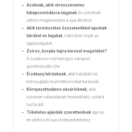
Azoknak, akik stresszmentes
kikapcsolódásra vágynak
és szeretnék
otthon megteremteni a spa élményt.
Akik természetes összetevőkkel ápolnák
bőrüket és hajukat
, miközben óvják az
egészségüket.
Zsíros, korpás hajra keresel megoldást?
A csalános-rozmaringos sampon
gondoskodik róla.
Érzékeny bőrűeknek
, akik hidratáló és
bőrnyugtató kozmetikumokat keresnek.
Környezettudatos vásárlóknak
, akik
szívesen választanak fenntartható, szilárd
tusfürdőt.
Tökéletes ajándék szeretteidnek
egy kis
én-időhöz és luxus kényeztetéshez.