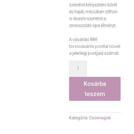
szeretné kényeztetni bőrét
és haját, miközben otthon
is élvezni szeretné a
stresszoldó spa élményt.
A vásárlás 889
törzsvásárlói ponttal növeli
a jelenlegi pontjaid számát.
Spa
élmény
AJÁNDÉK
Kosárba
fürdősóval
mennyiség
teszem
Kategória:
Csomagok