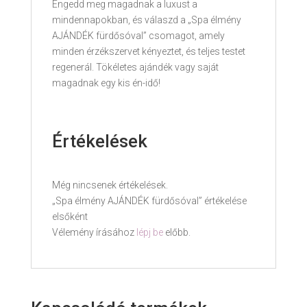
Engedd meg magadnak a luxust a
mindennapokban, és válaszd a „Spa élmény
AJÁNDÉK fürdősóval” csomagot, amely
minden érzékszervet kényeztet, és teljes testet
regenerál. Tökéletes ajándék vagy saját
magadnak egy kis én-idő!
Értékelések
Még nincsenek értékelések.
„Spa élmény AJÁNDÉK fürdősóval” értékelése
elsőként
Vélemény írásához
lépj be
előbb.