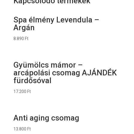
Kapcsolódó termékek
Spa élmény Levendula –
Argán
8.890
Ft
Gyümölcs mámor –
arcápolási csomag AJÁNDÉK
fürdősóval
17.200
Ft
Anti aging csomag
13.800
Ft