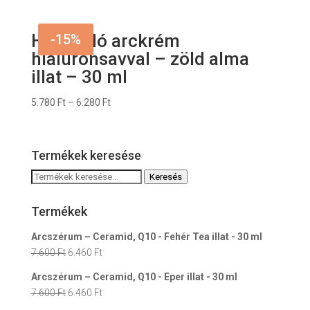
was:
is:
7.800 Ft.
6.630 Ft.
Hidratáló arckrém
-15%
hialuronsavval – zöld alma
illat – 30 ml
5.780
Ft
–
6.280
Ft
Termékek keresése
Keresés
Keresés
a
következőre:
Termékek
Arcszérum – Ceramid, Q10 - Fehér Tea illat - 30 ml
Original
Current
7.600
Ft
6.460
Ft
price
price
Arcszérum – Ceramid, Q10 - Eper illat - 30 ml
was:
is:
Original
Current
7.600
Ft
6.460
Ft
7.600 Ft.
6.460 Ft.
price
price