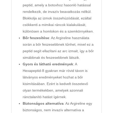
peptid, amely a botoxhoz hasonló hatással
rendelkezik, de invazív beavatkozás nélkül.
Blokkolja az izmok összehúzódását, ezáltal
csökkenti a mimikai ráncok kialakulását,
különösen a homlokon és a szemkörnyéken.
Bőr feszesítése
: Az Argireline használata
során a bőr feszesebbnek tűnhet, mivel ez a
peptid segít ellazítani az arc izmait, így a bőr
simábbnak és feszesebbnek látszik.
Gyors és látható eredmények
: A
Hexapeptid-8 gyakran már rövid távon is
látványos eredményeket hozhat a bőr
kisimításában. Ezért is kedvelt összetevő
olyan termékekben, amelyek azonnali
ránctalanító hatást ígérnek.
Biztonságos alternatíva
: Az Argireline egy
biztonságos, nem invazív alternatíva a