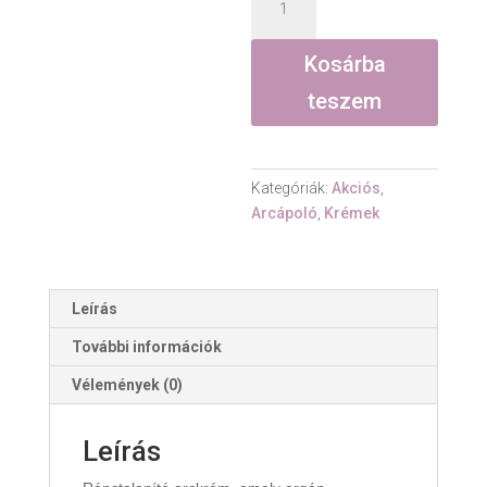
arckrém,
argán,
Kosárba
csipkebogyó,
Argireline
teszem
peptid
-
30
Kategóriák:
Akciós
,
ml
Arcápoló
,
Krémek
mennyiség
Leírás
További információk
Vélemények (0)
Leírás