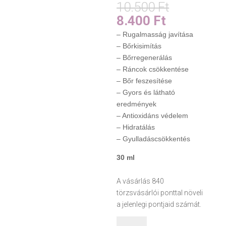
Original
10.500
Ft
price
Current
8.400
Ft
was:
price
– Rugalmasság javítása
10.500 Ft
is:
– Bőrkisimítás
8.400 Ft.
– Bőrregenerálás
– Ráncok csökkentése
– Bőr feszesítése
– Gyors és látható
eredmények
– Antioxidáns védelem
– Hidratálás
– Gyulladáscsökkentés
30 ml
A vásárlás 840
törzsvásárlói ponttal növeli
a jelenlegi pontjaid számát.
Ránctalanító