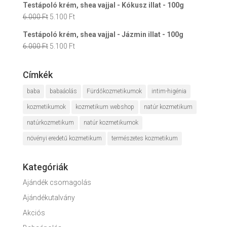
Testápoló krém, shea vajjal - Kókusz illat - 100g
was:
is:
Original
Current
6.000
Ft
5.100
Ft
7.600 Ft.
6.460 Ft.
price
price
Testápoló krém, shea vajjal - Jázmin illat - 100g
was:
is:
Original
Current
6.000
Ft
5.100
Ft
6.000 Ft.
5.100 Ft.
price
price
was:
is:
Címkék
6.000 Ft.
5.100 Ft.
baba
babaáolás
Fürdőkozmetikumok
intim-higénia
kozmetikumok
kozmetikum webshop
natúr kozmetikum
natúrkozmetikum
natúr kozmetikumok
növényi eredetű kozmetikum
természetes kozmetikum
Kategóriák
Ajándék csomagolás
Ajándékutalvány
Akciós