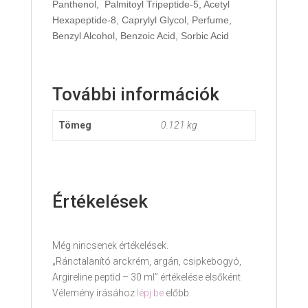
Panthenol, Palmitoyl Tripeptide-5, Acetyl
Hexapeptide-8, Caprylyl Glycol, Perfume,
Benzyl Alcohol, Benzoic Acid, Sorbic Acid
További információk
Tömeg
0.121 kg
Értékelések
Még nincsenek értékelések.
„Ránctalanító arckrém, argán, csipkebogyó,
Argireline peptid – 30 ml” értékelése elsőként
Vélemény írásához
lépj be
előbb.