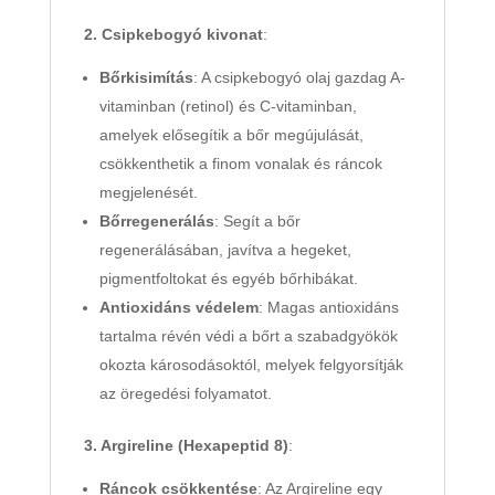
2. Csipkebogyó kivonat
:
Bőrkisimítás
: A csipkebogyó olaj gazdag A-
vitaminban (retinol) és C-vitaminban,
amelyek elősegítik a bőr megújulását,
csökkenthetik a finom vonalak és ráncok
megjelenését.
Bőrregenerálás
: Segít a bőr
regenerálásában, javítva a hegeket,
pigmentfoltokat és egyéb bőrhibákat.
Antioxidáns védelem
: Magas antioxidáns
tartalma révén védi a bőrt a szabadgyökök
okozta károsodásoktól, melyek felgyorsítják
az öregedési folyamatot.
3. Argireline (Hexapeptid 8)
:
Ráncok csökkentése
: Az Argireline egy