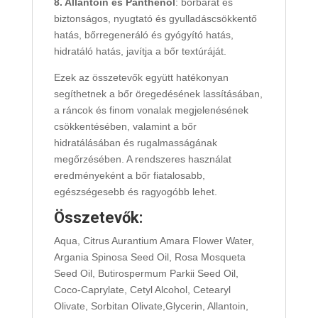
8. Allantoin és Panthenol
: bőrbarát és
biztonságos, nyugtató és gyulladáscsökkentő
hatás, bőrregeneráló és gyógyító hatás,
hidratáló hatás, javítja a bőr textúráját.
Ezek az összetevők együtt hatékonyan
segíthetnek a bőr öregedésének lassításában,
a ráncok és finom vonalak megjelenésének
csökkentésében, valamint a bőr
hidratálásában és rugalmasságának
megőrzésében. A rendszeres használat
eredményeként a bőr fiatalosabb,
egészségesebb és ragyogóbb lehet.
Összetevők
:
Aqua, Citrus Aurantium Amara Flower Water,
Argania Spinosa Seed Oil, Rosa Mosqueta
Seed Oil, Butirospermum Parkii Seed Oil,
Coco-Caprylate, Cetyl Alcohol, Cetearyl
Olivate, Sorbitan Olivate,Glycerin, Allantoin,