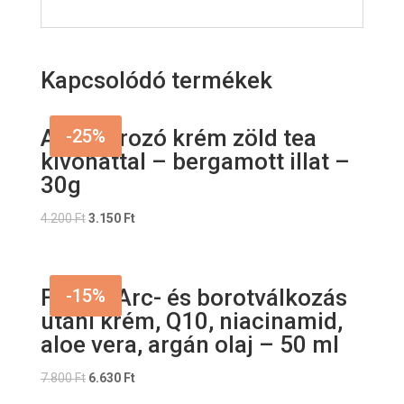
Kapcsolódó termékek
Arcradírozó krém zöld tea
-25%
kivonattal – bergamott illat –
30g
Original
Current
4.200
Ft
3.150
Ft
price
price
was:
is:
4.200 Ft.
3.150 Ft.
Férfi – Arc- és borotválkozás
-15%
utáni krém, Q10, niacinamid,
aloe vera, argán olaj – 50 ml
Original
Current
7.800
Ft
6.630
Ft
price
price