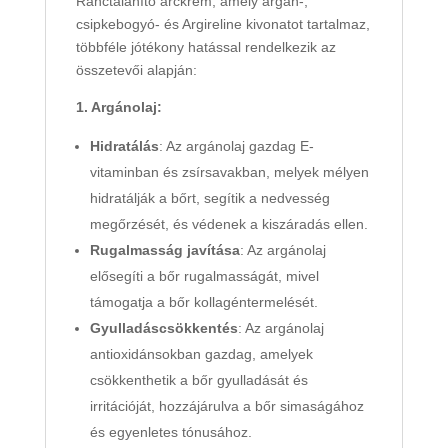
Ránctalanító arckrém, amely argán-,
csipkebogyó- és Argireline kivonatot tartalmaz,
többféle jótékony hatással rendelkezik az
összetevői alapján:
1. Argánolaj:
Hidratálás
: Az argánolaj gazdag E-
vitaminban és zsírsavakban, melyek mélyen
hidratálják a bőrt, segítik a nedvesség
megőrzését, és védenek a kiszáradás ellen.
Rugalmasság javítása
: Az argánolaj
elősegíti a bőr rugalmasságát, mivel
támogatja a bőr kollagéntermelését.
Gyulladáscsökkentés
: Az argánolaj
antioxidánsokban gazdag, amelyek
csökkenthetik a bőr gyulladását és
irritációját, hozzájárulva a bőr simaságához
és egyenletes tónusához.