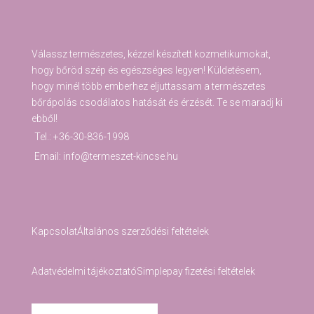
Válassz természetes, kézzel készített kozmetikumokat,
hogy bőröd szép és egészséges legyen! Küldetésem,
hogy minél több emberhez eljuttassam a természetes
bőrápolás csodálatos hatását és érzését. Te se maradj ki
ebből!
Tel.: +36-30-836-1998
Email: info@termeszet-kincse.hu
Kapcsolat
Általános szerződési feltételek
Adatvédelmi tájékoztató
Simplepay fizetési feltételek