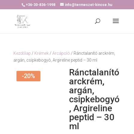
+36-30-836-1998
info@termeszet-kincse.hu
Kezdőlap
/
Krémek
/
Arcápoló
/ Ránctalanító arckrém,
argán, csipkebogyó, Argireline peptid – 30 ml
Ránctalanító
-20%
arckrém,
argán,
csipkebogyó
, Argireline
peptid – 30
ml