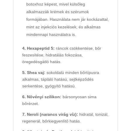
botoxhoz képest, mivel külsőleg
alkalmazzák krémek és szérumok
formájában. Használata nem jár kockázattal,
mint az injekciós kezelések, és alkalmas
mindennapi használatra is.
4. Hexapeptid 5:
ráncok csökkentése, bőr
feszesítése, hidratálás fokozása,
öregedésgátló hatás.
5. Shea vaj:
sokoldalú minden bőrtípusra
alkalmas, tápláló hatású, sejtképződés
serkentése, gyógyító hatású.
6. Növényi szilikon:
bársonyosan sima
bőrérzet.
7. Neroli (narancs virág víz):
hidratál, tonizál,
regenerál, bőrkiegyenlítő hatás.