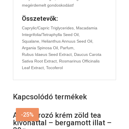
megérdemelt gondoskodást!
Összetevők
:
Caprylic/Capric Triglycerides, Macadamia
Integrifolia/Tetraphylla Seed Oil,
Squalane, Helianthus Annuus Seed Oil,
Argania Spinosa Oil, Parfum,
Rubus Idaeus Seed Extract, Daucus Carota
Sativa Root Extract, Rosmarinus Officinalis
Leaf Extract, Tocoferol
Kapcsolódó termékek
Arcradírozó krém zöld tea
-25%
kivonattal – bergamott illat –