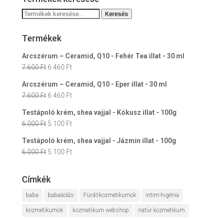
Keresés
Keresés
a
következőre:
Termékek
Arcszérum – Ceramid, Q10 - Fehér Tea illat - 30 ml
Original
Current
7.600
Ft
6.460
Ft
price
price
Arcszérum – Ceramid, Q10 - Eper illat - 30 ml
was:
is:
Original
Current
7.600
Ft
6.460
Ft
7.600 Ft.
6.460 Ft.
price
price
Testápoló krém, shea vajjal - Kókusz illat - 100g
was:
is:
Original
Current
6.000
Ft
5.100
Ft
7.600 Ft.
6.460 Ft.
price
price
Testápoló krém, shea vajjal - Jázmin illat - 100g
was:
is:
Original
Current
6.000
Ft
5.100
Ft
6.000 Ft.
5.100 Ft.
price
price
was:
is:
Címkék
6.000 Ft.
5.100 Ft.
baba
babaáolás
Fürdőkozmetikumok
intim-higénia
kozmetikumok
kozmetikum webshop
natúr kozmetikum