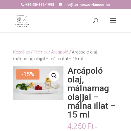
+36-30-836-1998
info@termeszet-kincse.hu
Kezdőlap
/
Krémek
/
Arcápoló
/ Arcápoló olaj,
málnamag olajjal – málna illat – 15 ml
Arcápoló
-15%
olaj,
málnamag
olajjal –
málna illat –
15 ml
4.250
Ft
–