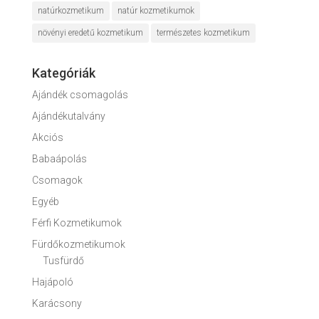
natúrkozmetikum
natúr kozmetikumok
növényi eredetű kozmetikum
természetes kozmetikum
Kategóriák
Ajándék csomagolás
Ajándékutalvány
Akciós
Babaápolás
Csomagok
Egyéb
Férfi Kozmetikumok
Fürdőkozmetikumok
Tusfürdő
Hajápoló
Karácsony