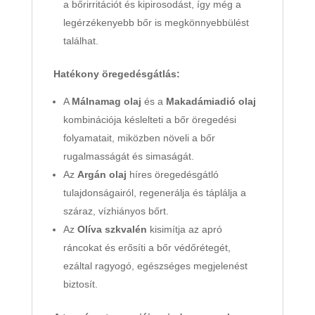
a bőrirritációt és kipirosodást, így még a
legérzékenyebb bőr is megkönnyebbülést
találhat.
Hatékony öregedésgátlás:
A
Málnamag olaj
és a
Makadámiadió olaj
kombinációja késlelteti a bőr öregedési
folyamatait, miközben növeli a bőr
rugalmasságát és simaságát.
Az
Argán olaj
híres öregedésgátló
tulajdonságairól, regenerálja és táplálja a
száraz, vízhiányos bőrt.
Az
Olíva szkvalén
kisimítja az apró
ráncokat és erősíti a bőr védőrétegét,
ezáltal ragyogó, egészséges megjelenést
biztosít.