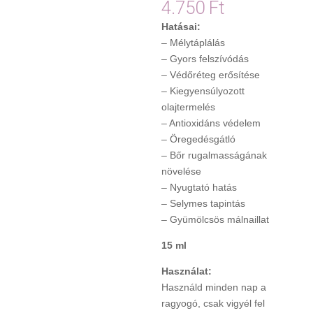
4.750
Ft
Hatásai:
– Mélytáplálás
– Gyors felszívódás
– Védőréteg erősítése
– Kiegyensúlyozott
olajtermelés
– Antioxidáns védelem
– Öregedésgátló
– Bőr rugalmasságának
növelése
– Nyugtató hatás
– Selymes tapintás
– Gyümölcsös málnaillat
15 ml
Használat:
Használd minden nap a
ragyogó, csak vigyél fel