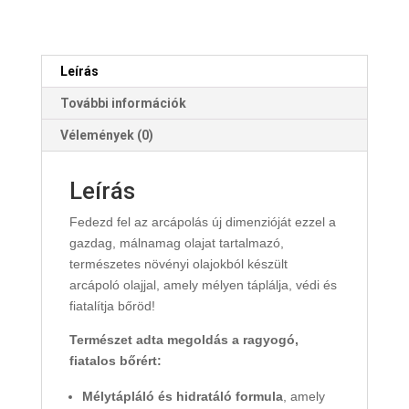
mennyiség
Leírás
További információk
Vélemények (0)
Leírás
Fedezd fel az arcápolás új dimenzióját ezzel a
gazdag, málnamag olajat tartalmazó,
természetes növényi olajokból készült
arcápoló olajjal, amely mélyen táplálja, védi és
fiatalítja bőröd!
Természet adta megoldás a ragyogó,
fiatalos bőrért:
Mélytápláló és hidratáló formula
, amely