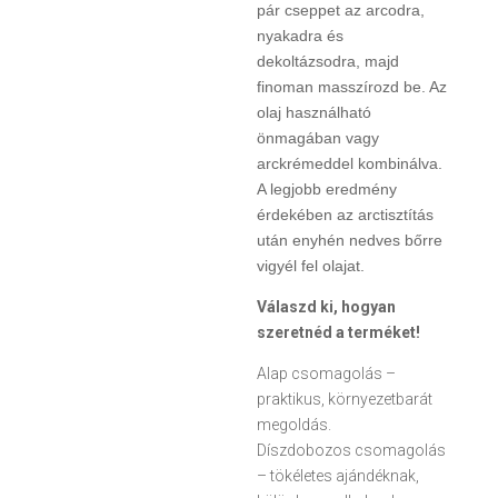
pár cseppet az arcodra,
nyakadra és
dekoltázsodra, majd
finoman masszírozd be. Az
olaj használható
önmagában vagy
arckrémeddel kombinálva.
A legjobb eredmény
érdekében az arctisztítás
után enyhén nedves bőrre
vigyél fel olajat.
Válaszd ki, hogyan
szeretnéd a terméket!
Alap csomagolás –
praktikus, környezetbarát
megoldás.
Díszdobozos csomagolás
– tökéletes ajándéknak,