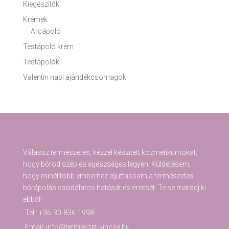
Kiegészítők
Krémek
Arcápoló
Testápoló krém
Testápolók
Valentin napi ajándékcsomagok
Válassz természetes, kézzel készített kozmetikumokat,
hogy bőröd szép és egészséges legyen! Küldetésem,
hogy minél több emberhez eljuttassam a természetes
bőrápolás csodálatos hatását és érzését. Te se maradj ki
ebből!
Tel.: +36-30-836-1998
Email: info@termeszet-kincse.hu