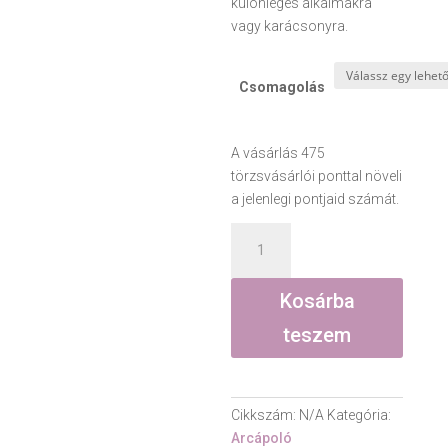
különleges alkalmakra
vagy karácsonyra.
Csomagolás
A vásárlás 475
törzsvásárlói ponttal növeli
a jelenlegi pontjaid számát.
Arcápoló
olaj,
málnamag
Kosárba
olajjal
-
teszem
málna
illat
-
Cikkszám:
N/A
Kategória:
15
Arcápoló
ml