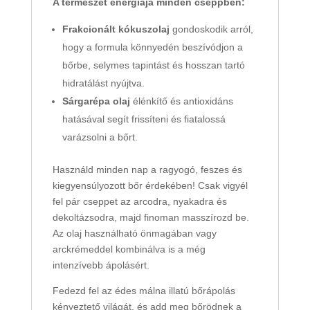
A természet energiája minden cseppben:
Frakcionált kókuszolaj
gondoskodik arról,
hogy a formula könnyedén beszívódjon a
bőrbe, selymes tapintást és hosszan tartó
hidratálást nyújtva.
Sárgarépa olaj
élénkítő és antioxidáns
hatásával segít frissíteni és fiatalossá
varázsolni a bőrt.
Használd minden nap a ragyogó, feszes és
kiegyensúlyozott bőr érdekében! Csak vigyél
fel pár cseppet az arcodra, nyakadra és
dekoltázsodra, majd finoman masszírozd be.
Az olaj használható önmagában vagy
arckrémeddel kombinálva is a még
intenzívebb ápolásért.
Fedezd fel az édes málna illatú bőrápolás
kényeztető világát, és add meg bőrödnek a