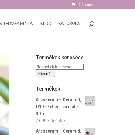
0 Elemek
S TERMÉK MINTA
BLOG
KAPCSOLAT
Termékek keresése
Keresés
a
Keresés
következőre:
Termékek
Arcszérum – Ceramid,
Q10 - Fehér Tea illat -
30 ml
Original
Current
7.600
Ft
6.460
Ft
price
price
Arcszérum – Ceramid,
was:
is: