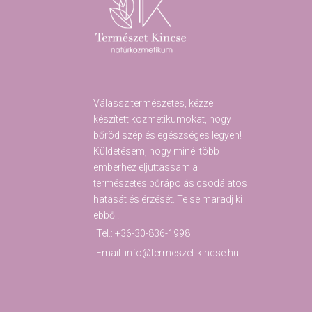
Válassz természetes, kézzel
készített kozmetikumokat, hogy
bőröd szép és egészséges legyen!
Küldetésem, hogy minél több
emberhez eljuttassam a
természetes bőrápolás csodálatos
hatását és érzését. Te se maradj ki
ebből!
Tel.: +36-30-836-1998
Email: info@termeszet-kincse.hu