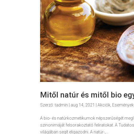
Mitől natúr és mitől bio 
Szerző:
tadmin
|
aug 14, 2021
|
Akciók
,
Események
A bio- és natúrkozmetikumok népszerűségét meglo
szinonimáját felsorakoztató feliratokat. A Tudato
világában segít eligazodni. A natúr-,...