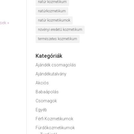
natúr kozmetikum
natúrkozmetikum
natúr kozmetikumok
sek »
növényi eredetű kozmetikum
természetes kozmetikum
Kategóriák
Ajándék csomagolás
Ajándékutalvány
Akciós
Babaápolás
Csomagok
Egyéb
Férfi Kozmetikumok
Fürdőkozmetikumok