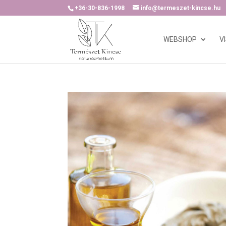
+36-30-836-1998
info@termeszet-kincse.hu
WEBSHOP
V