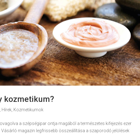
egy kozmetikum?
,
Hírek
,
Kozmetikumok
vagolva a szépségipar ontja magából a természetes kifejezés ezer
s Vásárló magazin legfrissebb összeállítása a szaporodó jelölések