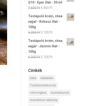
Q10 - Eper illat - 30 ml
7.600 Ft.
6.460 Ft.
Original
Current
7.600
Ft
6.460
Ft
price
price
Testápoló krém, shea
was:
is:
vajjal - Kókusz illat -
7.600 Ft.
6.460 Ft.
100g
Original
Current
6.000
Ft
5.100
Ft
price
price
Testápoló krém, shea
was:
is:
vajjal - Jázmin illat -
6.000 Ft.
5.100 Ft.
100g
Original
Current
6.000
Ft
5.100
Ft
price
price
was:
is:
Címkék
6.000 Ft.
5.100 Ft.
baba
babaáolás
Fürdőkozmetikumok
intim-higénia
kozmetikumok
kozmetikum webshop